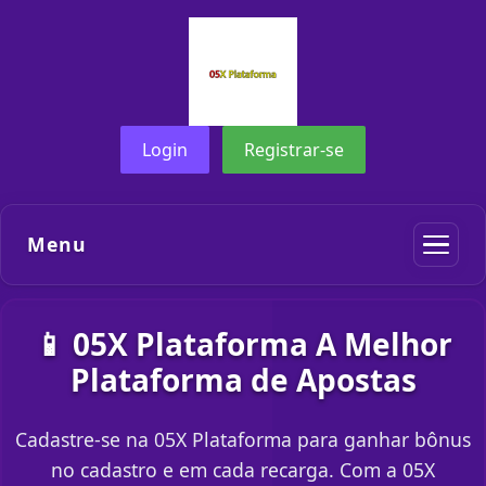
Login
Registrar-se
Menu
📱 05X Plataforma A Melhor
Plataforma de Apostas
Cadastre-se na 05X Plataforma para ganhar bônus
no cadastro e em cada recarga. Com a 05X