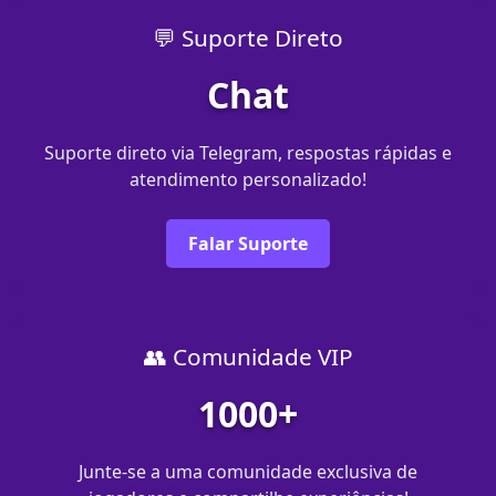
💬 Suporte Direto
Chat
Suporte direto via Telegram, respostas rápidas e
atendimento personalizado!
Falar Suporte
👥 Comunidade VIP
1000+
Junte-se a uma comunidade exclusiva de