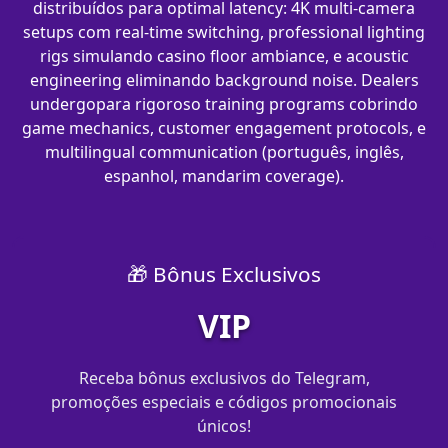
distribuídos para optimal latency: 4K multi-camera
setups com real-time switching, professional lighting
rigs simulando casino floor ambiance, e acoustic
engineering eliminando background noise. Dealers
undergopara rigoroso training programs cobrindo
game mechanics, customer engagement protocols, e
multilingual communication (português, inglês,
espanhol, mandarim coverage).
🎁 Bônus Exclusivos
VIP
Receba bônus exclusivos do Telegram,
promoções especiais e códigos promocionais
únicos!