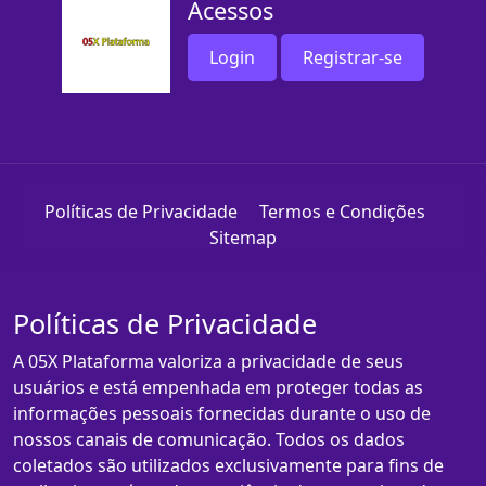
Acessos
Login
Registrar-se
Políticas de Privacidade
Termos e Condições
Sitemap
Políticas de Privacidade
A 05X Plataforma valoriza a privacidade de seus
usuários e está empenhada em proteger todas as
informações pessoais fornecidas durante o uso de
nossos canais de comunicação. Todos os dados
coletados são utilizados exclusivamente para fins de