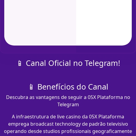
📱 Canal Oficial no Telegram!
📱 Benefícios do Canal
Descubra as vantagens de seguir a 05X Plataforma no
Telegram
A infraestrutura de live casino da 05X Plataforma
emprega broadcast technology de padrão televisivo
operando desde studios profissionais geograficamente