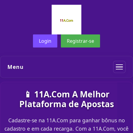
Login
Registrar-se
Menu
📱 11A.Com A Melhor
Plataforma de Apostas
Cadastre-se na 11A.Com para ganhar bônus no
cadastro e em cada recarga. Com a 11A.Com, você