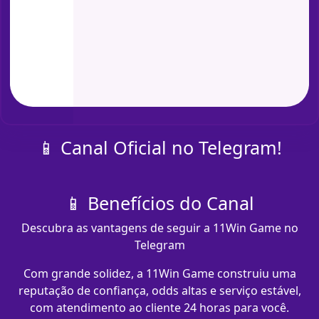
📱 Canal Oficial no Telegram!
📱 Benefícios do Canal
Descubra as vantagens de seguir a 11Win Game no
Telegram
Com grande solidez, a 11Win Game construiu uma
reputação de confiança, odds altas e serviço estável,
com atendimento ao cliente 24 horas para você.