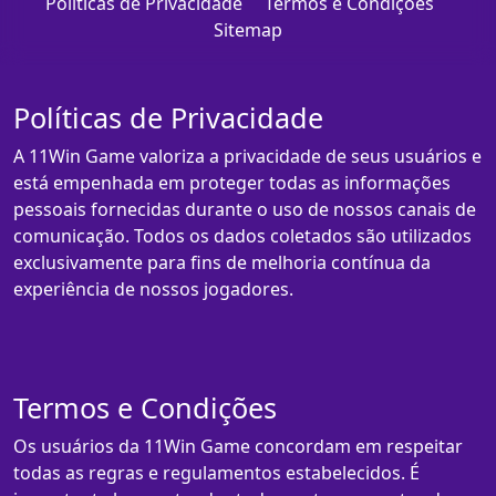
Políticas de Privacidade
Termos e Condições
Sitemap
Políticas de Privacidade
A 11Win Game valoriza a privacidade de seus usuários e
está empenhada em proteger todas as informações
pessoais fornecidas durante o uso de nossos canais de
comunicação. Todos os dados coletados são utilizados
exclusivamente para fins de melhoria contínua da
experiência de nossos jogadores.
Termos e Condições
Os usuários da 11Win Game concordam em respeitar
todas as regras e regulamentos estabelecidos. É