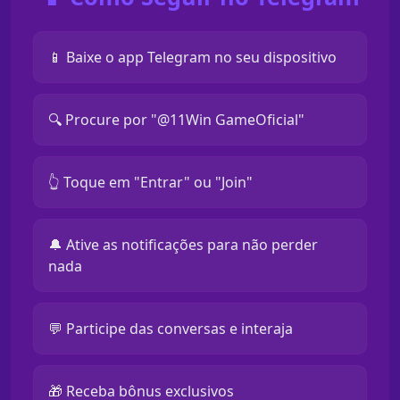
📱 Baixe o app Telegram no seu dispositivo
🔍 Procure por "@11Win GameOficial"
👆 Toque em "Entrar" ou "Join"
🔔 Ative as notificações para não perder
nada
💬 Participe das conversas e interaja
🎁 Receba bônus exclusivos