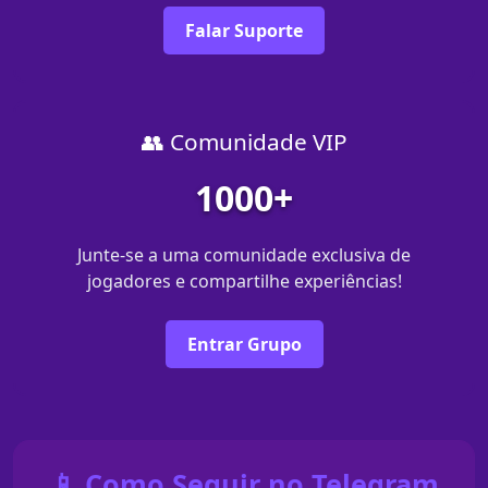
Falar Suporte
👥 Comunidade VIP
1000+
Junte-se a uma comunidade exclusiva de
jogadores e compartilhe experiências!
Entrar Grupo
📱 Como Seguir no Telegram