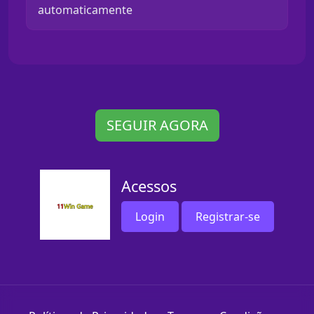
automaticamente
SEGUIR AGORA
Acessos
Login
Registrar-se