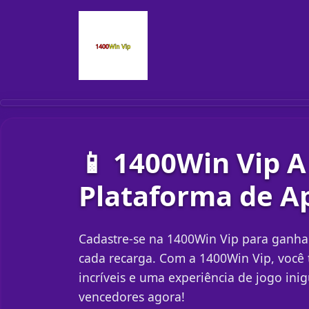
📱 1400Win Vip 
Plataforma de A
Cadastre-se na 1400Win Vip para ganha
cada recarga. Com a 1400Win Vip, você
incríveis e uma experiência de jogo inig
vencedores agora!