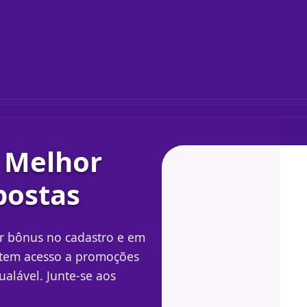
A Melhor
postas
r bônus no cadastro e em
 tem acesso a promoções
ualável. Junte-se aos