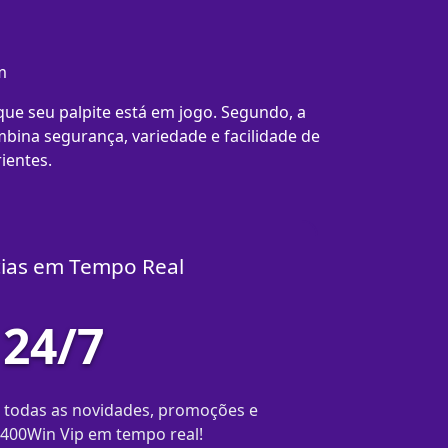
m
ue seu palpite está em jogo. Segundo, a
bina segurança, variedade e facilidade de
ientes.
cias em Tempo Real
24/7
e todas as novidades, promoções e
1400Win Vip em tempo real!