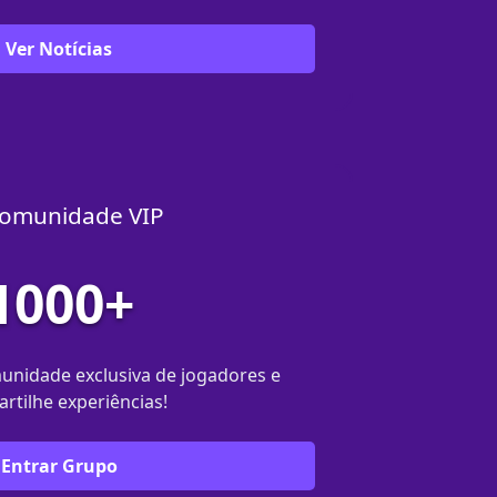
Ver Notícias
Comunidade VIP
1000+
unidade exclusiva de jogadores e
rtilhe experiências!
Entrar Grupo