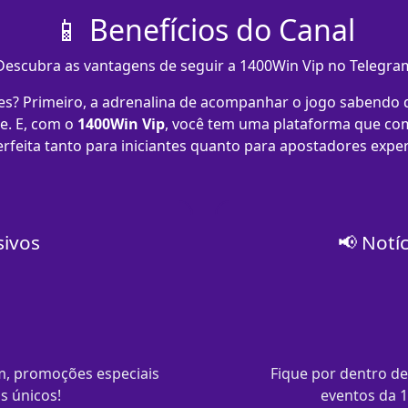
📱 Benefícios do Canal
Descubra as vantagens de seguir a 1400Win Vip no Telegra
es? Primeiro, a adrenalina de acompanhar o jogo sabendo q
te. E, com o
1400Win Vip
, você tem uma plataforma que com
erfeita tanto para iniciantes quanto para apostadores exper
sivos
📢 Notí
m, promoções especiais
Fique por dentro d
s únicos!
eventos da 