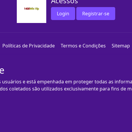
Acessos
Login
Registrar-se
Políticas de Privacidade
Termos e Condições
Sitemap
de
us usuários e está empenhada em proteger todas as inform
os coletados são utilizados exclusivamente para fins de m