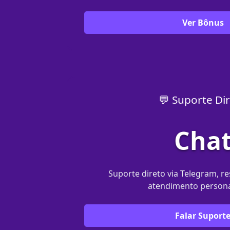
Ver Bônus
💬 Suporte Di
Cha
Suporte direto via Telegram, r
atendimento persona
Falar Suport