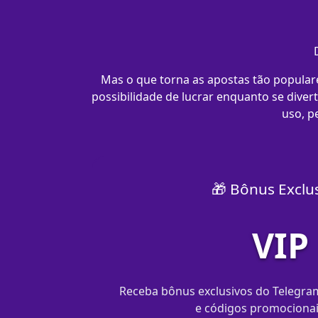
Mas o que torna as apostas tão popular
possibilidade de lucrar enquanto se diver
uso, p
🎁 Bônus Exclu
VIP
Receba bônus exclusivos do Telegra
e códigos promocionai