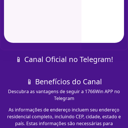
📱 Canal Oficial no Telegram!
📱 Benefícios do Canal
Descubra as vantagens de seguir a 1766Win APP no
Telegram
As informações de endereço incluem seu endereço
residencial completo, incluindo CEP, cidade, estado e
país. Estas informações são necessárias para