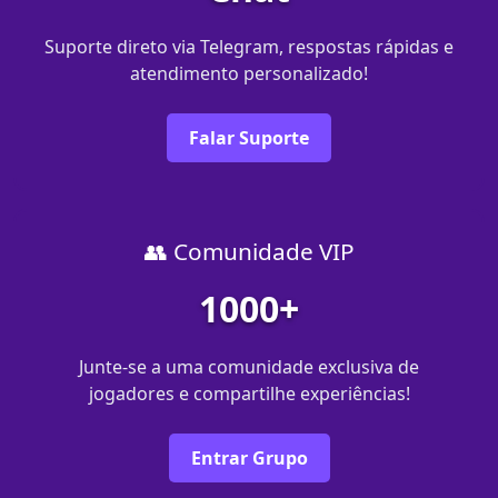
Suporte direto via Telegram, respostas rápidas e
atendimento personalizado!
Falar Suporte
👥 Comunidade VIP
1000+
Junte-se a uma comunidade exclusiva de
jogadores e compartilhe experiências!
Entrar Grupo