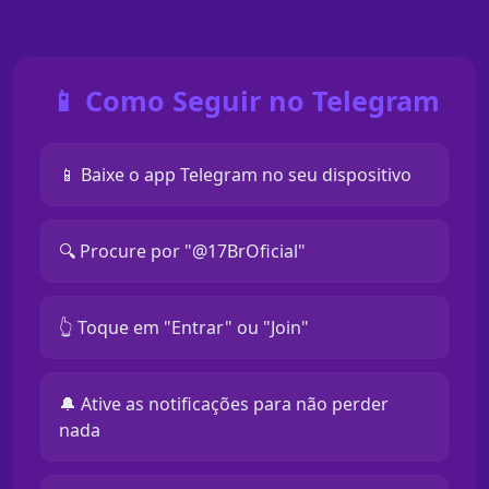
📱 Como Seguir no Telegram
📱 Baixe o app Telegram no seu dispositivo
🔍 Procure por "@17BrOficial"
👆 Toque em "Entrar" ou "Join"
🔔 Ative as notificações para não perder
nada