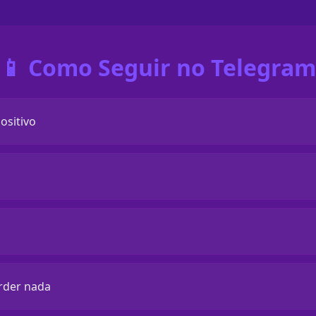
📱 Como Seguir no Telegram
ositivo
erder nada