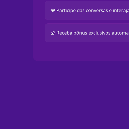
💬 Participe das conversas e interaj
🎁 Receba bônus exclusivos autom