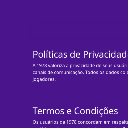
Políticas de Privacida
A 1978 valoriza a privacidade de seus usuá
canais de comunicação. Todos os dados cole
jogadores.
Termos e Condições
Os usuários da 1978 concordam em respeitar