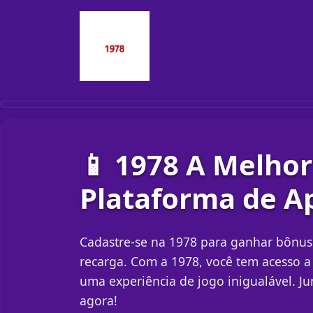
📱 1978 A Melhor
Plataforma de A
Cadastre-se na 1978 para ganhar bônus
recarga. Com a 1978, você tem acesso a
uma experiência de jogo inigualável. J
agora!