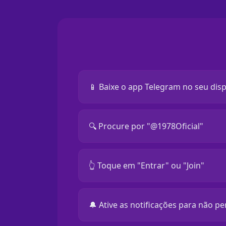
📱 Baixe o app Telegram no seu disp
🔍 Procure por "@1978Oficial"
👆 Toque em "Entrar" ou "Join"
🔔 Ative as notificações para não p