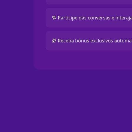
💬 Participe das conversas e interaj
🎁 Receba bônus exclusivos autom