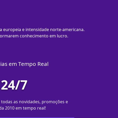
ca europeia e intensidade norte-americana.
sformarem conhecimento em lucro.
cias em Tempo Real
24/7
e todas as novidades, promoções e
da 2010 em tempo real!