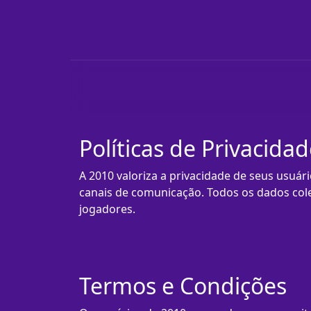
Políticas de Privacida
A 2010 valoriza a privacidade de seus usuá
canais de comunicação. Todos os dados cole
jogadores.
Termos e Condições