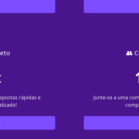
reto
👥 
t
espostas rápidas e
Junte-se a uma com
lizado!
compa
e