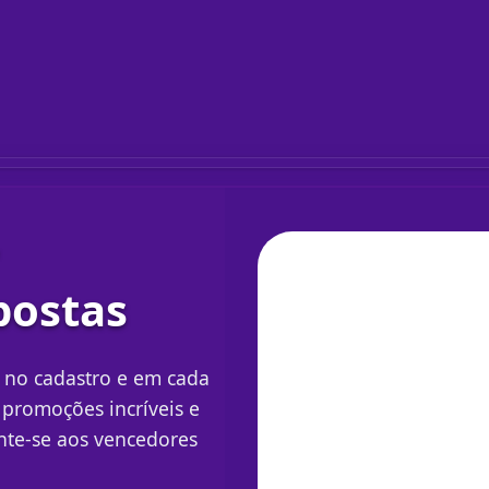
postas
 no cadastro e em cada
 promoções incríveis e
unte-se aos vencedores