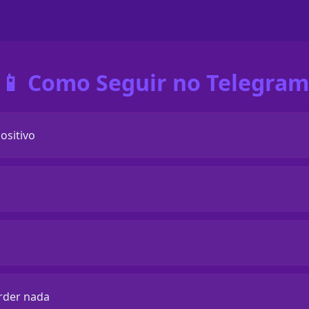
📱 Como Seguir no Telegram
ositivo
erder nada