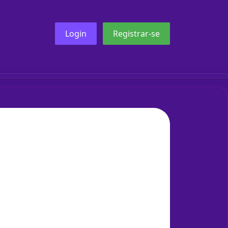
Login
Registrar-se