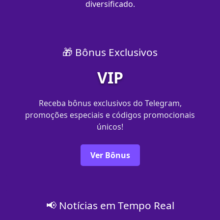
diversificado.
🎁 Bônus Exclusivos
VIP
Receba bônus exclusivos do Telegram,
promoções especiais e códigos promocionais
únicos!
Ver Bônus
📢 Notícias em Tempo Real