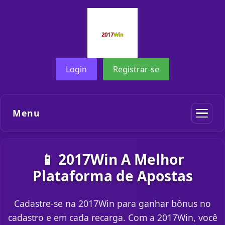
Login
Registrar-se
Menu
📱 2017Win A Melhor
Plataforma de Apostas
Cadastre-se na 2017Win para ganhar bônus no
cadastro e em cada recarga. Com a 2017Win, você