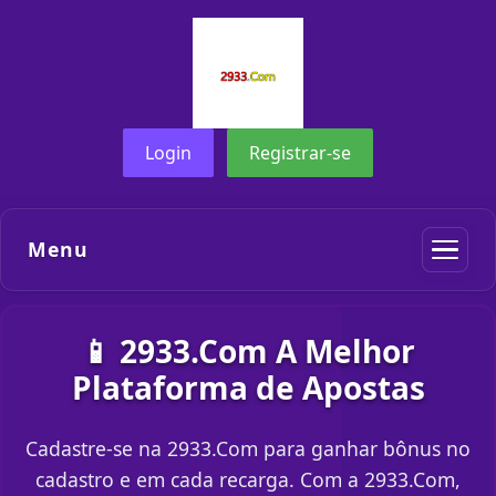
Login
Registrar-se
Menu
📱 2933.Com A Melhor
Plataforma de Apostas
Cadastre-se na 2933.Com para ganhar bônus no
cadastro e em cada recarga. Com a 2933.Com,