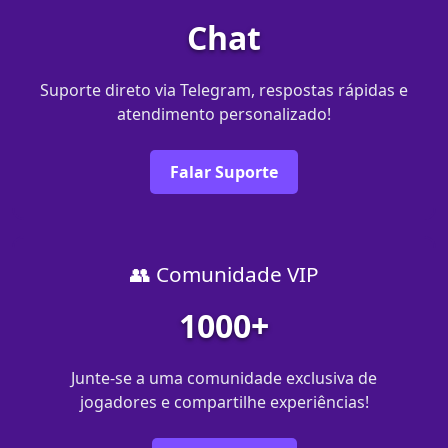
Chat
Suporte direto via Telegram, respostas rápidas e
atendimento personalizado!
Falar Suporte
👥 Comunidade VIP
1000+
Junte-se a uma comunidade exclusiva de
jogadores e compartilhe experiências!