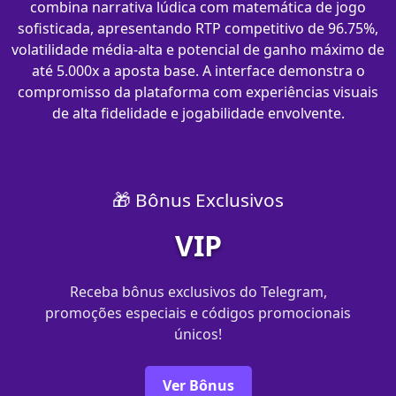
combina narrativa lúdica com matemática de jogo
sofisticada, apresentando RTP competitivo de 96.75%,
volatilidade média-alta e potencial de ganho máximo de
até 5.000x a aposta base. A interface demonstra o
compromisso da plataforma com experiências visuais
de alta fidelidade e jogabilidade envolvente.
🎁 Bônus Exclusivos
VIP
Receba bônus exclusivos do Telegram,
promoções especiais e códigos promocionais
únicos!
Ver Bônus