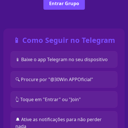
Entrar Grupo
📱 Como Seguir no Telegram
📱 Baixe o app Telegram no seu dispositivo
🔍 Procure por "@30Win APPOficial"
👆 Toque em "Entrar" ou "Join"
🔔 Ative as notificações para não perder
nada