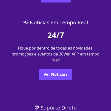
📢 Notícias em Tempo Real
24/7
Fique por dentro de todas as novidades,
promoções e eventos da 30Win APP em tempo
real!
Ver Notícias
💬 Suporte Direto