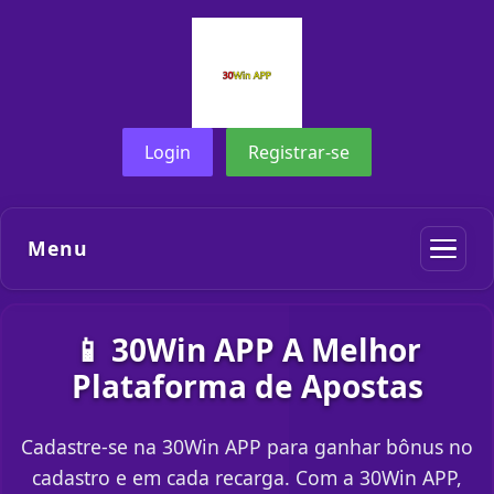
Login
Registrar-se
Menu
📱 30Win APP A Melhor
Plataforma de Apostas
Cadastre-se na 30Win APP para ganhar bônus no
cadastro e em cada recarga. Com a 30Win APP,