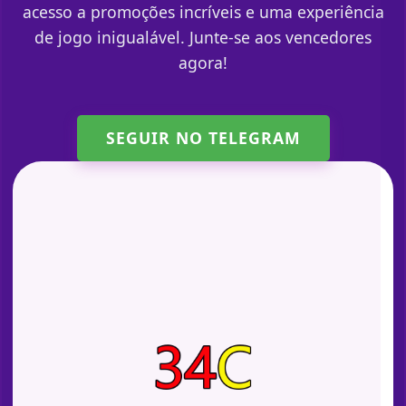
acesso a promoções incríveis e uma experiência
de jogo inigualável. Junte-se aos vencedores
agora!
SEGUIR NO TELEGRAM