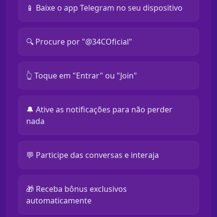
📱 Baixe o app Telegram no seu dispositivo
🔍 Procure por "@34COficial"
👆 Toque em "Entrar" ou "Join"
🔔 Ative as notificações para não perder
nada
💬 Participe das conversas e interaja
🎁 Receba bônus exclusivos
automaticamente