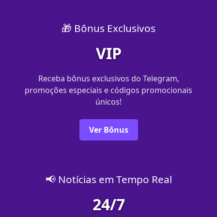
🎁 Bônus Exclusivos
VIP
Receba bônus exclusivos do Telegram,
promoções especiais e códigos promocionais
únicos!
Ver Bônus
📢 Notícias em Tempo Real
24/7