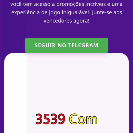
você tem acesso a promoções incríveis e uma
experiência de jogo inigualável. Junte-se aos
vencedores agora!
SEGUIR NO TELEGRAM