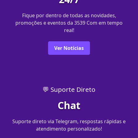
Fique por dentro de todas as novidades,
promoções e eventos da 3539 Com em tempo
real!
Ver Notícias
💬 Suporte Direto
Chat
Suporte direto via Telegram, respostas rápidas e
atendimento personalizado!