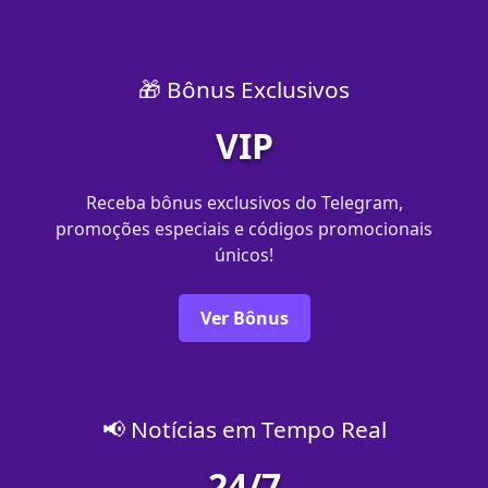
🎁 Bônus Exclusivos
VIP
Receba bônus exclusivos do Telegram,
promoções especiais e códigos promocionais
únicos!
Ver Bônus
📢 Notícias em Tempo Real
24/7