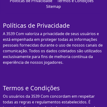
Políticas de Privacidade
Termos e Condições
Sitemap
Políticas de Privacidade
A 3539 Com valoriza a privacidade de seus usuários e
está empenhada em proteger todas as informações
pessoais fornecidas durante o uso de nossos canais de
comunicação. Todos os dados coletados são utilizados
exclusivamente para fins de melhoria contínua da
experiência de nossos jogadores.
Termos e Condições
Os usuários da 3539 Com concordam em respeitar
todas as regras e regulamentos estabelecidos. É