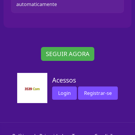
automaticamente
SEGUIR AGORA
Acessos
Login
Registrar-se