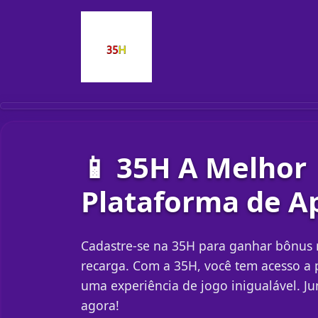
📱 35H A Melhor
Plataforma de A
Cadastre-se na 35H para ganhar bônus 
recarga. Com a 35H, você tem acesso a 
uma experiência de jogo inigualável. J
agora!