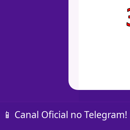
📱 Canal Oficial no Telegram!