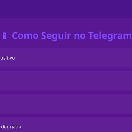
📱 Como Seguir no Telegram
ositivo
erder nada