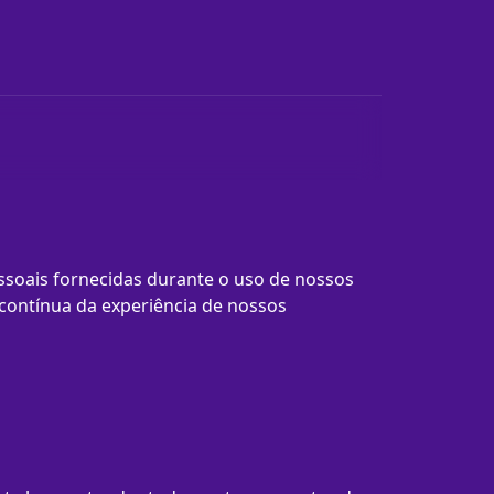
ssoais fornecidas durante o uso de nossos
 contínua da experiência de nossos