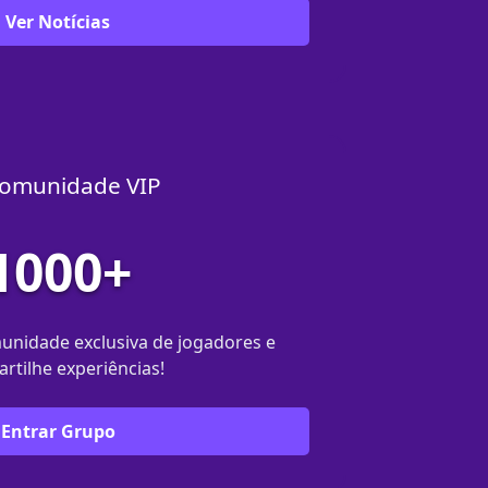
Ver Notícias
Comunidade VIP
1000+
unidade exclusiva de jogadores e
rtilhe experiências!
Entrar Grupo