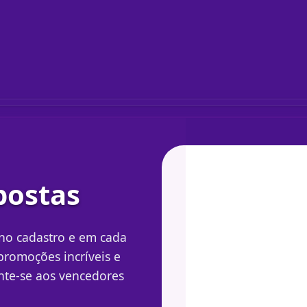
postas
no cadastro e em cada
promoções incríveis e
unte-se aos vencedores