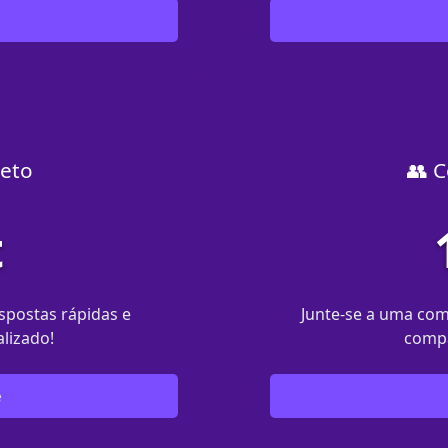
reto
👥 
t
espostas rápidas e
Junte-se a uma com
lizado!
compa
e