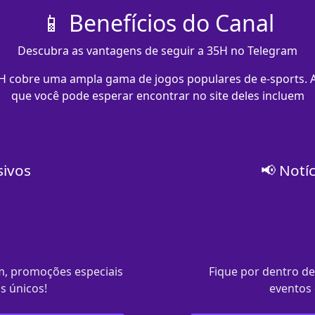
📱 Benefícios do Canal
Descubra as vantagens de seguir a 35H no Telegram
H cobre uma ampla gama de jogos populares de e-sports. A
que você pode esperar encontrar no site deles incluem
sivos
📢 Notí
m, promoções especiais
Fique por dentro d
s únicos!
eventos