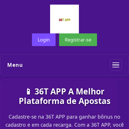
Login
Registrar-se
Menu
📱 36T APP A Melhor
Plataforma de Apostas
Cadastre-se na 36T APP para ganhar bônus no
cadastro e em cada recarga. Com a 36T APP, você