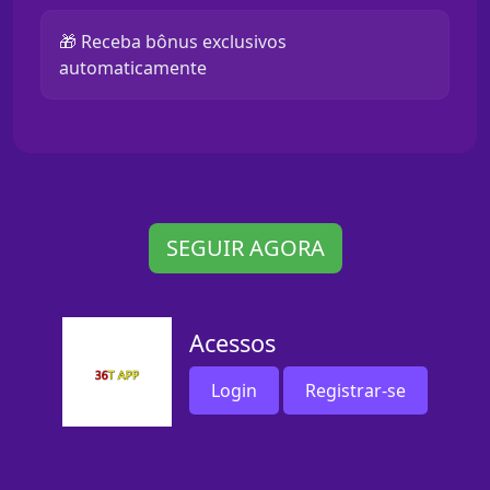
🎁 Receba bônus exclusivos
automaticamente
SEGUIR AGORA
Acessos
Login
Registrar-se