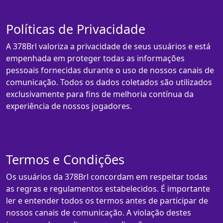
Políticas de Privacidade
A 378Brl valoriza a privacidade de seus usuários e está
empenhada em proteger todas as informações
pessoais fornecidas durante o uso de nossos canais de
comunicação. Todos os dados coletados são utilizados
exclusivamente para fins de melhoria contínua da
experiência de nossos jogadores.
Termos e Condições
Os usuários da 378Brl concordam em respeitar todas
as regras e regulamentos estabelecidos. É importante
ler e entender todos os termos antes de participar de
nossos canais de comunicação. A violação destes