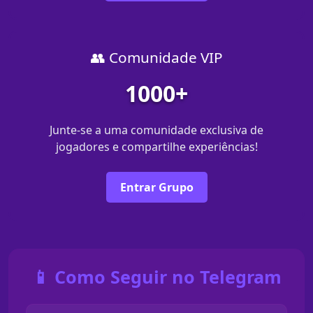
👥 Comunidade VIP
1000+
Junte-se a uma comunidade exclusiva de
jogadores e compartilhe experiências!
Entrar Grupo
📱 Como Seguir no Telegram