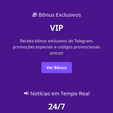
🎁 Bônus Exclusivos
VIP
Receba bônus exclusivos do Telegram,
promoções especiais e códigos promocionais
únicos!
Ver Bônus
📢 Notícias em Tempo Real
24/7