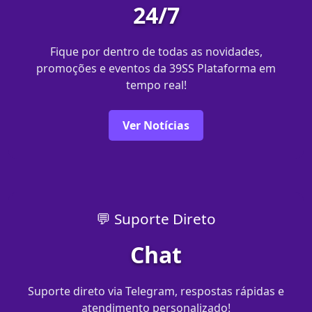
24/7
Fique por dentro de todas as novidades,
promoções e eventos da 39SS Plataforma em
tempo real!
Ver Notícias
💬 Suporte Direto
Chat
Suporte direto via Telegram, respostas rápidas e
atendimento personalizado!