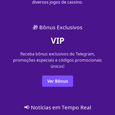
diversos jogos de cassino.
🎁 Bônus Exclusivos
VIP
Receba bônus exclusivos do Telegram,
promoções especiais e códigos promocionais
únicos!
Ver Bônus
📢 Notícias em Tempo Real