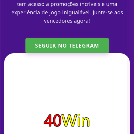
tem acesso a promoções incríveis e uma
experiência de jogo inigualável. Junte-se aos
vencedores agora!
SEGUIR NO TELEGRAM