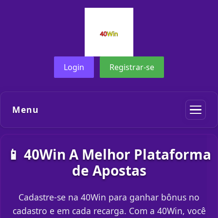
Login
Registrar-se
Menu
📱 40Win A Melhor Plataforma
de Apostas
Cadastre-se na 40Win para ganhar bônus no
cadastro e em cada recarga. Com a 40Win, você