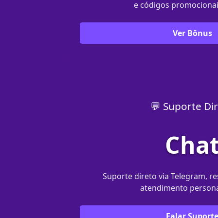
e códigos promocionai
Ver Bônus
💬 Suporte Di
Cha
Suporte direto via Telegram, r
atendimento persona
Falar Suport