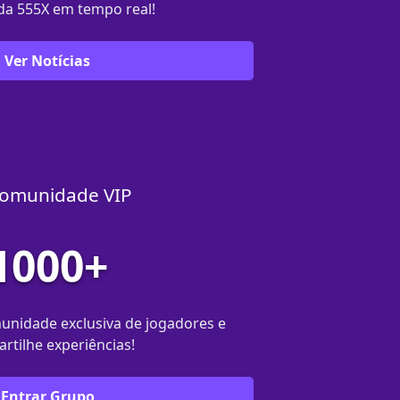
da 555X em tempo real!
Ver Notícias
Comunidade VIP
1000+
unidade exclusiva de jogadores e
rtilhe experiências!
Entrar Grupo