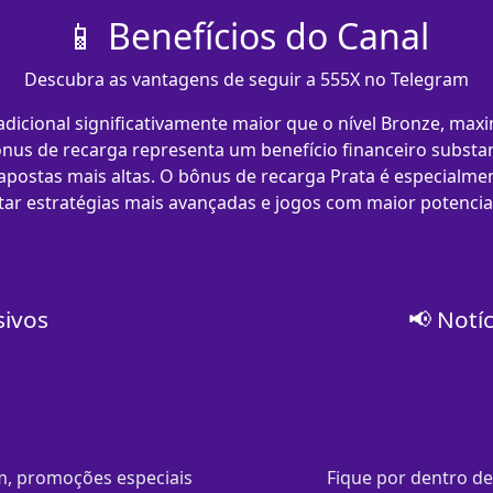
📱 Benefícios do Canal
Descubra as vantagens de seguir a 555X no Telegram
adicional significativamente maior que o nível Bronze, ma
nus de recarga representa um benefício financeiro substa
apostas mais altas. O bônus de recarga Prata é especialme
ar estratégias mais avançadas e jogos com maior potencia
sivos
📢 Notí
m, promoções especiais
Fique por dentro d