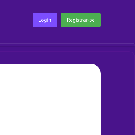
Login
Registrar-se