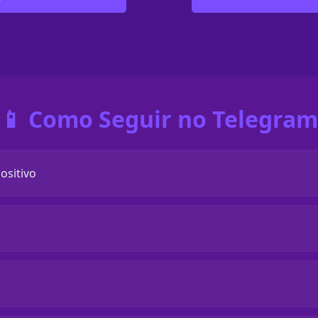
📱 Como Seguir no Telegram
ositivo