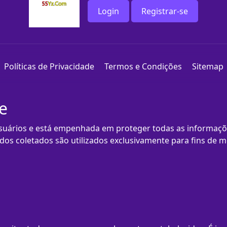
Login
Registrar-se
Políticas de Privacidade
Termos e Condições
Sitemap
de
usuários e está empenhada em proteger todas as informaçõ
os coletados são utilizados exclusivamente para fins de m