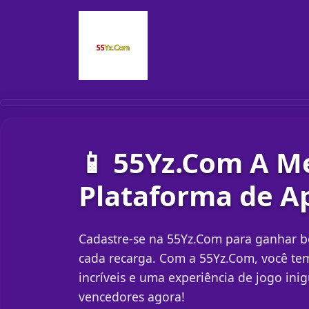
📱 55Yz.Com A M
Plataforma de A
Cadastre-se na 55Yz.Com para ganhar b
cada recarga. Com a 55Yz.Com, você te
incríveis e uma experiência de jogo inig
vencedores agora!