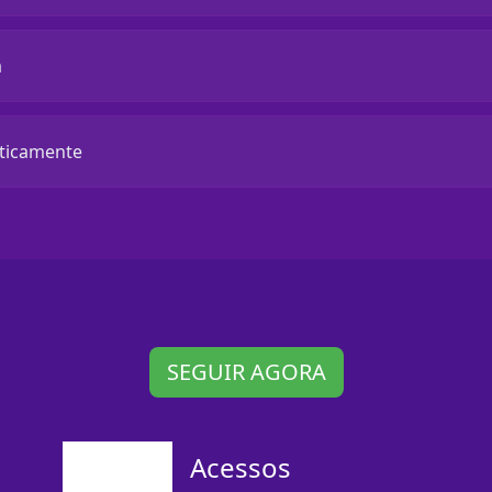
a
aticamente
SEGUIR AGORA
Acessos