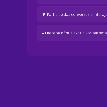
💬 Participe das conversas e interaj
🎁 Receba bônus exclusivos autom