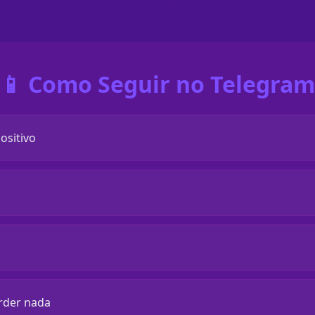
📱 Como Seguir no Telegram
ositivo
erder nada