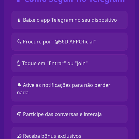
📱 Baixe o app Telegram no seu dispositivo
🔍 Procure por "@56D APPOficial"
👆 Toque em "Entrar" ou "Join"
🔔 Ative as notificações para não perder
nada
💬 Participe das conversas e interaja
🎁 Receba bônus exclusivos