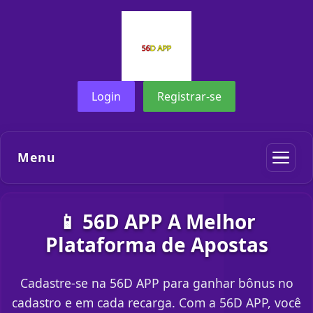
Login
Registrar-se
Menu
📱 56D APP A Melhor
Plataforma de Apostas
Cadastre-se na 56D APP para ganhar bônus no
cadastro e em cada recarga. Com a 56D APP, você