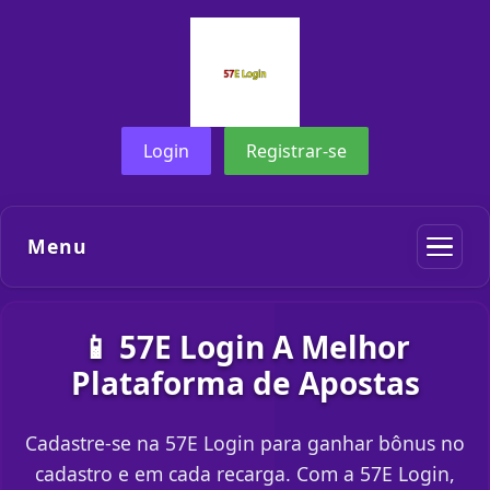
Login
Registrar-se
Menu
📱 57E Login A Melhor
Plataforma de Apostas
Cadastre-se na 57E Login para ganhar bônus no
cadastro e em cada recarga. Com a 57E Login,