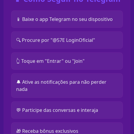
📱 Baixe o app Telegram no seu dispositivo
🔍 Procure por "@57E LoginOficial"
👆 Toque em "Entrar" ou "Join"
🔔 Ative as notificações para não perder
nada
💬 Participe das conversas e interaja
🎁 Receba bônus exclusivos