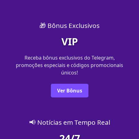
🎁 Bônus Exclusivos
VIP
Receba bônus exclusivos do Telegram,
promoções especiais e códigos promocionais
únicos!
Ver Bônus
📢 Notícias em Tempo Real
24/7