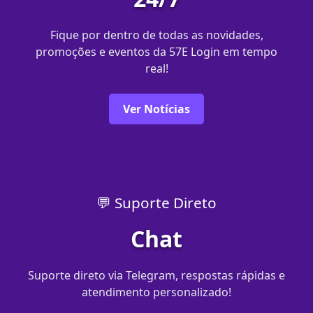
Fique por dentro de todas as novidades,
promoções e eventos da 57E Login em tempo
real!
Ver Notícias
💬 Suporte Direto
Chat
Suporte direto via Telegram, respostas rápidas e
atendimento personalizado!