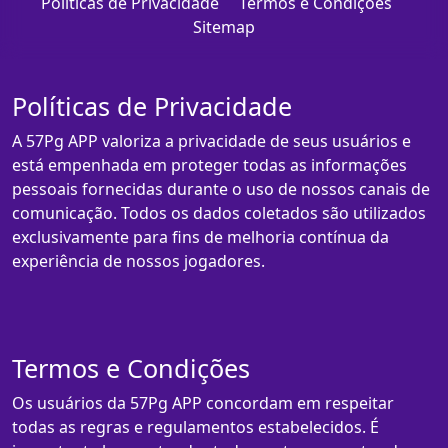
Políticas de Privacidade
Termos e Condições
Sitemap
Políticas de Privacidade
A 57Pg APP valoriza a privacidade de seus usuários e
está empenhada em proteger todas as informações
pessoais fornecidas durante o uso de nossos canais de
comunicação. Todos os dados coletados são utilizados
exclusivamente para fins de melhoria contínua da
experiência de nossos jogadores.
Termos e Condições
Os usuários da 57Pg APP concordam em respeitar
todas as regras e regulamentos estabelecidos. É