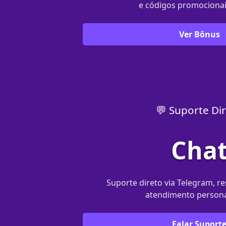
e códigos promocionai
Ver Bônus
💬 Suporte Di
Cha
Suporte direto via Telegram, r
atendimento persona
Falar Suport