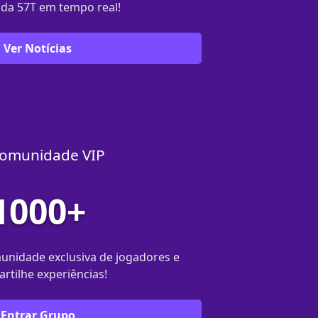
 da 57T em tempo real!
Ver Notícias
Comunidade VIP
1000+
unidade exclusiva de jogadores e
rtilhe experiências!
Entrar Grupo