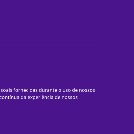
ssoais fornecidas durante o uso de nossos
 contínua da experiência de nossos