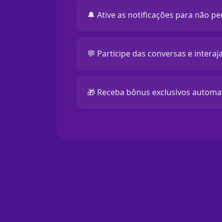
🔔 Ative as notificações para não p
💬 Participe das conversas e interaj
🎁 Receba bônus exclusivos autom