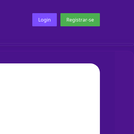
Login
Registrar-se