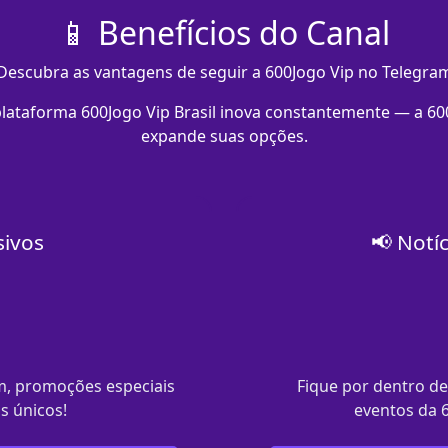
📱 Benefícios do Canal
Descubra as vantagens de seguir a 600Jogo Vip no Telegra
 plataforma 600Jogo Vip Brasil inova constantemente — a 
expande suas opções.
sivos
📢 Notí
m, promoções especiais
Fique por dentro d
s únicos!
eventos da 