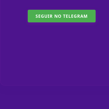
SEGUIR NO TELEGRAM