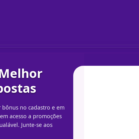
 Melhor
postas
r bônus no cadastro e em
 tem acesso a promoções
ualável. Junte-se aos