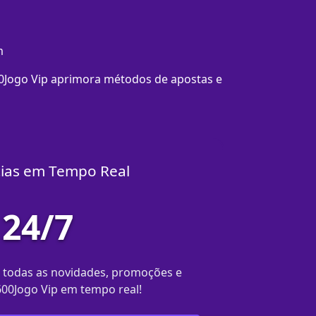
m
600Jogo Vip aprimora métodos de apostas e
cias em Tempo Real
24/7
e todas as novidades, promoções e
600Jogo Vip em tempo real!