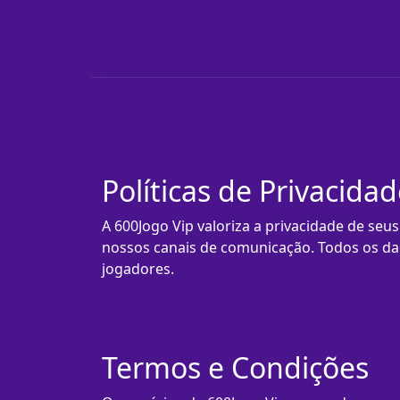
Políticas de Privacida
A 600Jogo Vip valoriza a privacidade de se
nossos canais de comunicação. Todos os dad
jogadores.
Termos e Condições