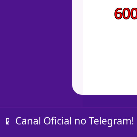
📱 Canal Oficial no Telegram!