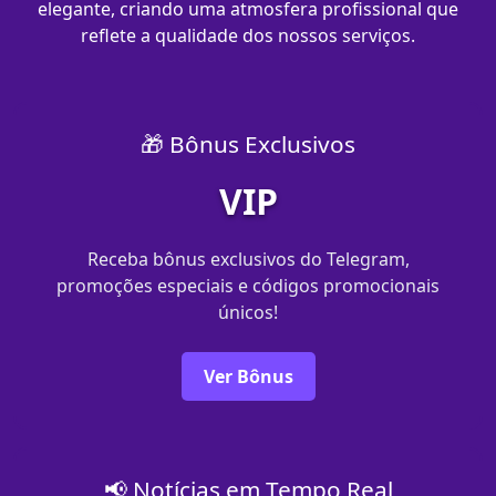
elegante, criando uma atmosfera profissional que
reflete a qualidade dos nossos serviços.
🎁 Bônus Exclusivos
VIP
Receba bônus exclusivos do Telegram,
promoções especiais e códigos promocionais
únicos!
Ver Bônus
📢 Notícias em Tempo Real