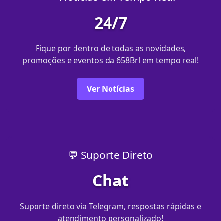
24/7
Fique por dentro de todas as novidades,
promoções e eventos da 658Brl em tempo real!
Ver Notícias
💬 Suporte Direto
Chat
Suporte direto via Telegram, respostas rápidas e
atendimento personalizado!