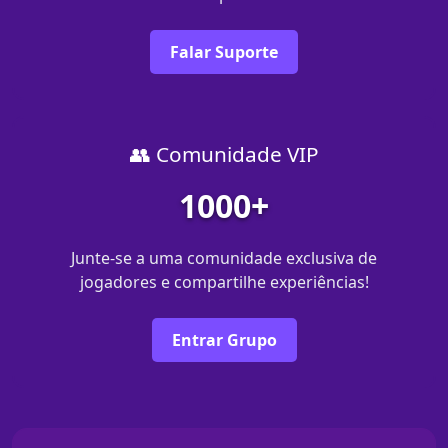
Falar Suporte
👥 Comunidade VIP
1000+
Junte-se a uma comunidade exclusiva de
jogadores e compartilhe experiências!
Entrar Grupo