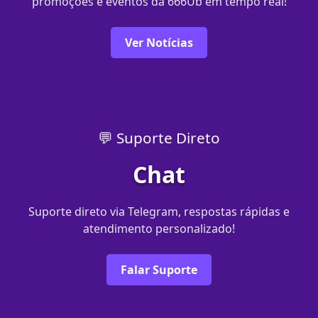
promoções e eventos da 666Ub em tempo real!
Ver Notícias
💬 Suporte Direto
Chat
Suporte direto via Telegram, respostas rápidas e
atendimento personalizado!
Falar Suporte