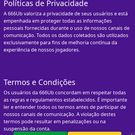
Políticas de Privacidade
A 666Ub valoriza a privacidade de seus usuários e está
empenhada em proteger todas as informações
pessoais fornecidas durante o uso de nossos canais de
comunicação. Todos os dados coletados são utilizados
exclusivamente para fins de melhoria contínua da
experiência de nossos jogadores.
Termos e Condições
Os usuários da 666Ub concordam em respeitar todas
as regras e regulamentos estabelecidos. É importante
ler e entender todos os termos antes de participar de
nossos canais de comunicação. A violação destes
termos pode resultar em penalizações ou na
suspensão da conta.