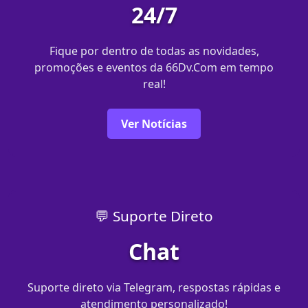
24/7
Fique por dentro de todas as novidades,
promoções e eventos da 66Dv.Com em tempo
real!
Ver Notícias
💬 Suporte Direto
Chat
Suporte direto via Telegram, respostas rápidas e
atendimento personalizado!