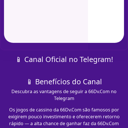
📱 Canal Oficial no Telegram!
📱 Benefícios do Canal
Descubra as vantagens de seguir a 66Dv.Com no
Telegram
Os jogos de cassino da 66Dv.Com são famosos por
exigirem pouco investimento e oferecerem retorno
rápido — a alta chance de ganhar faz da 66Dv.Com