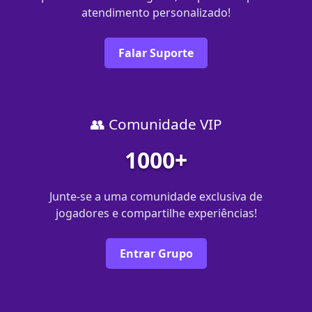
atendimento personalizado!
Falar Suporte
👥 Comunidade VIP
1000+
Junte-se a uma comunidade exclusiva de
jogadores e compartilhe experiências!
Entrar Grupo