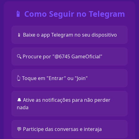
📱 Como Seguir no Telegram
📱 Baixe o app Telegram no seu dispositivo
🔍 Procure por "@6745 GameOficial"
👆 Toque em "Entrar" ou "Join"
🔔 Ative as notificações para não perder
nada
💬 Participe das conversas e interaja