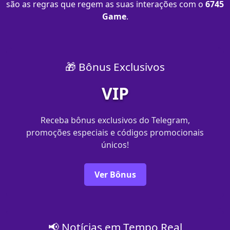
são as regras que regem as suas interações com o
6745
Game
.
🎁 Bônus Exclusivos
VIP
Receba bônus exclusivos do Telegram,
promoções especiais e códigos promocionais
únicos!
Ver Bônus
📢 Notícias em Tempo Real