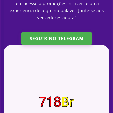
tem acesso a promoções incríveis e uma
experiência de jogo inigualável. Junte-se aos
vencedores agora!
SEGUIR NO TELEGRAM