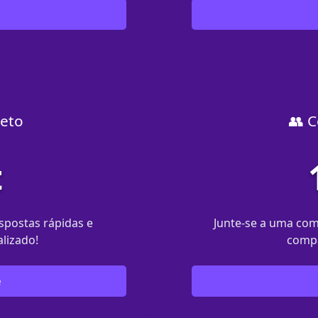
reto
👥 
t
espostas rápidas e
Junte-se a uma com
lizado!
compa
e