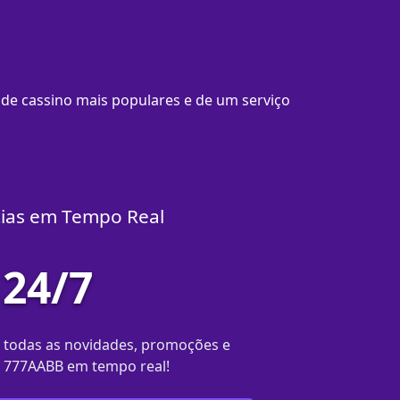
 de cassino mais populares e de um serviço
cias em Tempo Real
24/7
e todas as novidades, promoções e
 777AABB em tempo real!