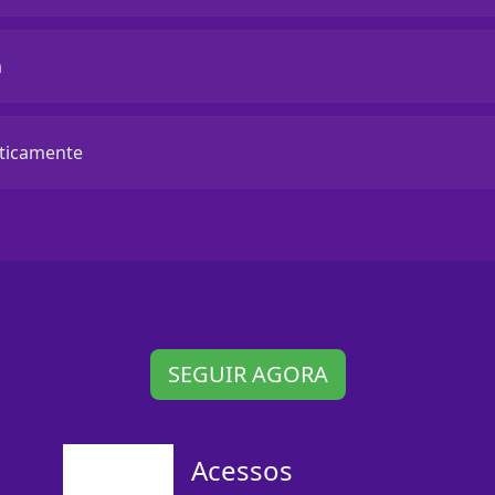
a
aticamente
SEGUIR AGORA
Acessos