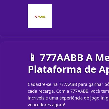
📱 777AABB A Me
Plataforma de A
Cadastre-se na 777AABB para ganhar b
cada recarga. Com a 777AABB, você te
incríveis e uma experiência de jogo inig
vencedores agora!