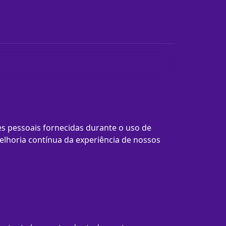
s pessoais fornecidas durante o uso de
elhoria contínua da experiência de nossos