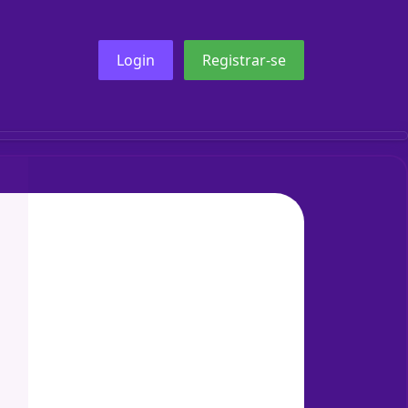
Login
Registrar-se