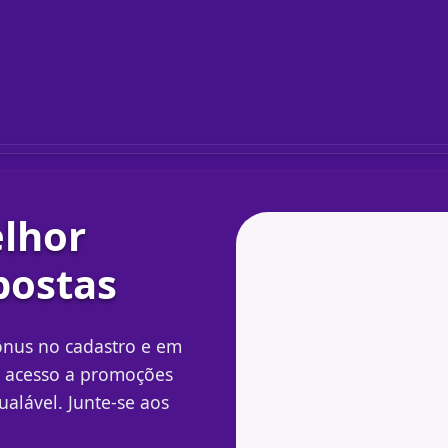
lhor
postas
ônus no cadastro e em
m acesso a promoções
ualável. Junte-se aos