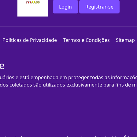
Login
Registrar-se
Políticas de Privacidade
Termos e Condições
Sitemap
de
usuários e está empenhada em proteger todas as informaçõe
os coletados são utilizados exclusivamente para fins de m