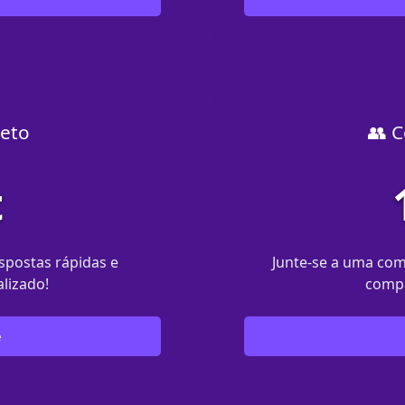
reto
👥 
t
espostas rápidas e
Junte-se a uma com
lizado!
compa
e