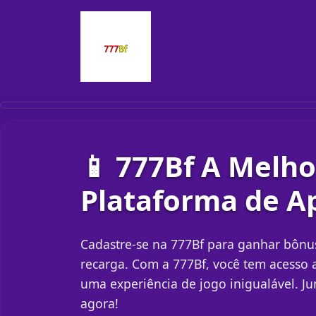
📱 777Bf A Melho
Plataforma de A
Cadastre-se na 777Bf para ganhar bônu
recarga. Com a 777Bf, você tem acesso 
uma experiência de jogo inigualável. J
agora!