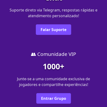
Suporte direto via Telegram, respostas rápidas e
atendimento personalizado!
Falar Suporte
👥 Comunidade VIP
1000+
Junte-se a uma comunidade exclusiva de
jogadores e compartilhe experiências!
Entrar Grupo