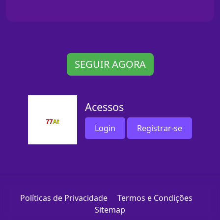
SEGUIR AGORA
Acessos
Login
Registrar-se
Políticas de Privacidade
Termos e Condições
Sitemap