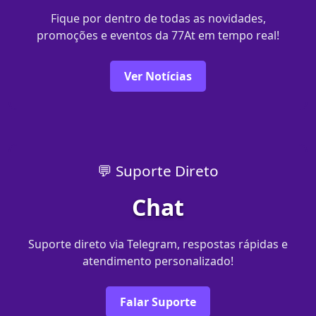
Fique por dentro de todas as novidades,
promoções e eventos da 77At em tempo real!
Ver Notícias
💬 Suporte Direto
Chat
Suporte direto via Telegram, respostas rápidas e
atendimento personalizado!
Falar Suporte