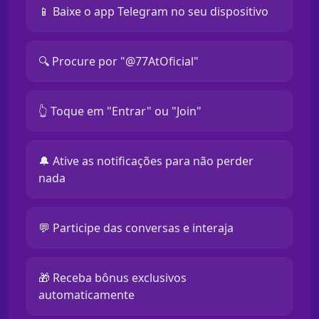
📱 Baixe o app Telegram no seu dispositivo
🔍 Procure por "@77AtOficial"
👆 Toque em "Entrar" ou "Join"
🔔 Ative as notificações para não perder
nada
💬 Participe das conversas e interaja
🎁 Receba bônus exclusivos
automaticamente