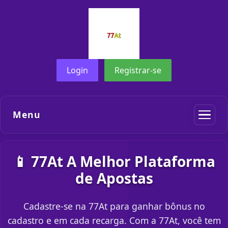
Login
Registrar-se
Menu
📱 77At A Melhor Plataforma
de Apostas
Cadastre-se na 77At para ganhar bônus no
cadastro e em cada recarga. Com a 77At, você tem