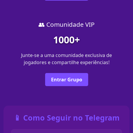
👥 Comunidade VIP
1000+
Junte-se a uma comunidade exclusiva de
jogadores e compartilhe experiências!
Entrar Grupo
📱 Como Seguir no Telegram