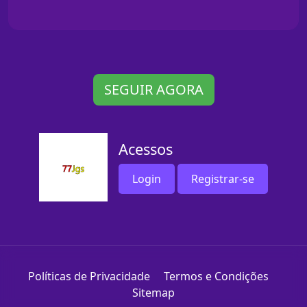
SEGUIR AGORA
Acessos
Login
Registrar-se
Políticas de Privacidade
Termos e Condições
Sitemap