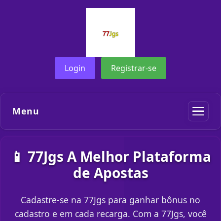
Login
Registrar-se
Menu
📱 77Jgs A Melhor Plataforma
de Apostas
Cadastre-se na 77Jgs para ganhar bônus no
cadastro e em cada recarga. Com a 77Jgs, você