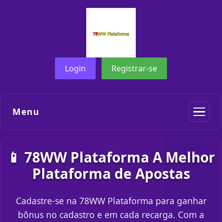
Login
Registrar-se
Menu
📱 78WW Plataforma A Melhor
Plataforma de Apostas
Cadastre-se na 78WW Plataforma para ganhar
bônus no cadastro e em cada recarga. Com a