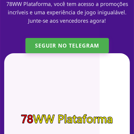
78WW Plataforma, você tem acesso a promoções
incríveis e uma experiência de jogo inigualável.
Junte-se aos vencedores agora!
SEGUIR NO TELEGRAM