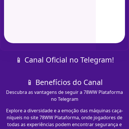
📱 Canal Oficial no Telegram!
📱 Benefícios do Canal
Descubra as vantagens de seguir a 78WW Plataforma
no Telegram
Explore a diversidade e a emoção das máquinas caça-
níqueis no site 78WW Plataforma, onde jogadores de
todas as experiências podem encontrar segurança e