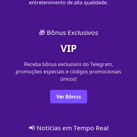
entretenimento de alta qualidade.
🎁 Bônus Exclusivos
VIP
Receba bônus exclusivos do Telegram,
promoções especiais e códigos promocionais
únicos!
Ver Bônus
📢 Notícias em Tempo Real