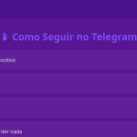
📱 Como Seguir no Telegram
ositivo
erder nada