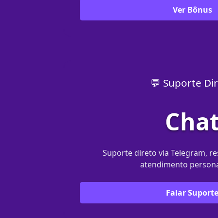
Ver Bônus
💬 Suporte Di
Cha
Suporte direto via Telegram, r
atendimento persona
Falar Suport