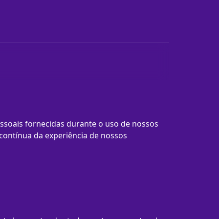
ssoais fornecidas durante o uso de nossos
 contínua da experiência de nossos