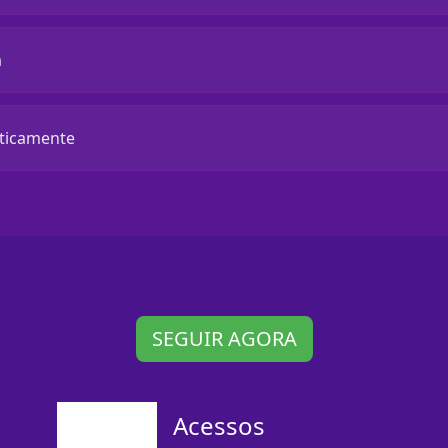
a
aticamente
SEGUIR AGORA
Acessos