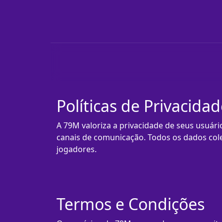
Políticas de Privacida
A 79M valoriza a privacidade de seus usuá
canais de comunicação. Todos os dados cole
jogadores.
Termos e Condições