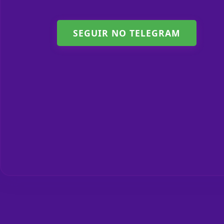
SEGUIR NO TELEGRAM