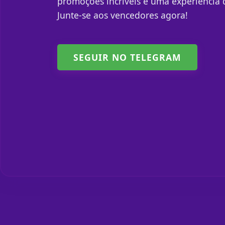
promoções incríveis e uma experiência d
Junte-se aos vencedores agora!
SEGUIR NO TELEGRAM