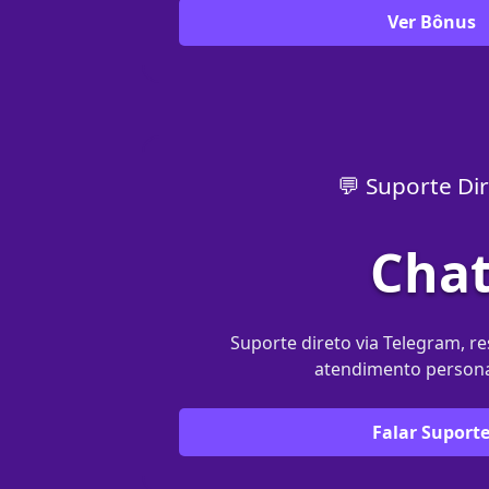
Ver Bônus
💬 Suporte Di
Cha
Suporte direto via Telegram, r
atendimento persona
Falar Suport