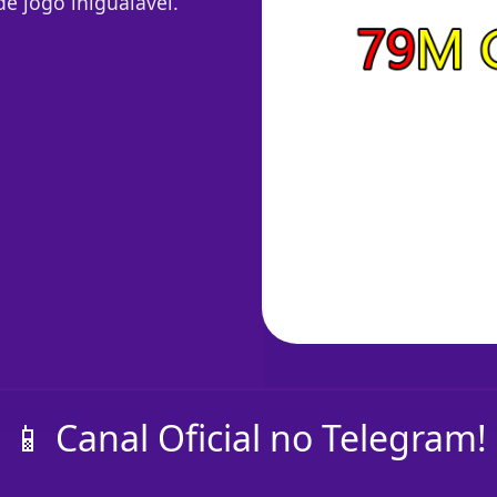
e jogo inigualável.
📱 Canal Oficial no Telegram!