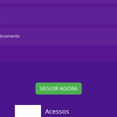
a
aticamente
SEGUIR AGORA
Acessos