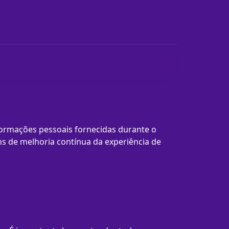
formações pessoais fornecidas durante o
ns de melhoria contínua da experiência de