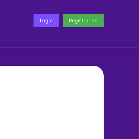
Login
Registrar-se