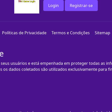
Login
Registrar-se
Políticas de Privacidade
Termos e Condições
Sitemap
de
e seus usuários e está empenhada em proteger todas as in
 os dados coletados são utilizados exclusivamente para fi