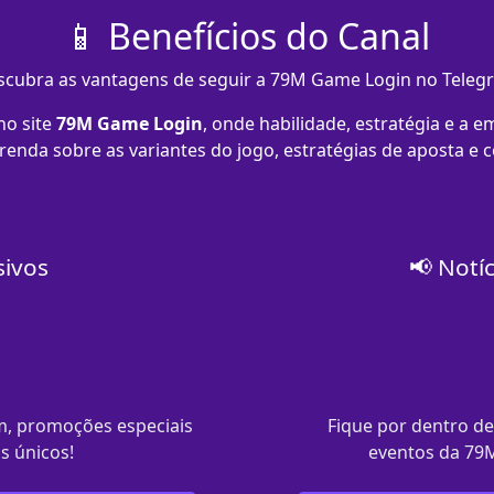
📱 Benefícios do Canal
scubra as vantagens de seguir a 79M Game Login no Teleg
no site
79M Game Login
, onde habilidade, estratégia e a
enda sobre as variantes do jogo, estratégias de aposta e
sivos
📢 Notí
m, promoções especiais
Fique por dentro d
s únicos!
eventos da 79